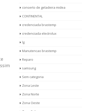
conserto de geladeira midea
CONTINENTAL
credenciada brastemp
credenciada electrolux
lg
Manutencao brastemp
te
Reparo
assim
samsung
Sem categoria
rto de
ASSISTENCIA
Zona Leste
10
27
eira
TECNICA
Zona Norte
jan
ag
rolux casa
BRASTEMP
Zona Oeste
MOOCA
AUT