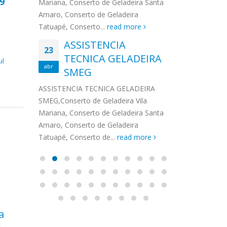
 9
na,
Mariana, Conserto de Geladeira Santa
MA
MOEMA
na região de 
maro,
Amaro, Conserto de Geladeira
serviços de...
TECNICA CONSUL
CONSERTO DE GELADEIRA DAKO
Auto
ore
Tatuapé, Conserto...
read more
ASS
 de Geladeira Vila
MOEMA,Conserto de Geladeira Vila
Ligu
23
ASSISTENCIA
rto de Geladeira
Mariana, Conserto de Geladeira
TEC
Wha
23
EMP
TECNICA GELADEIRA
abr
onserto de
Santa Amaro, Conserto de
Auto
PIN
ul
abr
pé, Conserto de...
SMEG
Geladeira Tatuapé, Conserto...
todo
ASSISTENCI
read more
Soli
EMP
ASSISTENCIA TECNICA GELADEIRA
PINHEIROS é
eira
SMEG,Conserto de Geladeira Vila
atua na regi
eira
Mariana, Conserto de Geladeira Santa
realizando se
deira
Amaro, Conserto de Geladeira
Tatuapé, Conserto de...
read more
a
Assistência Técnica
Téc
11
14