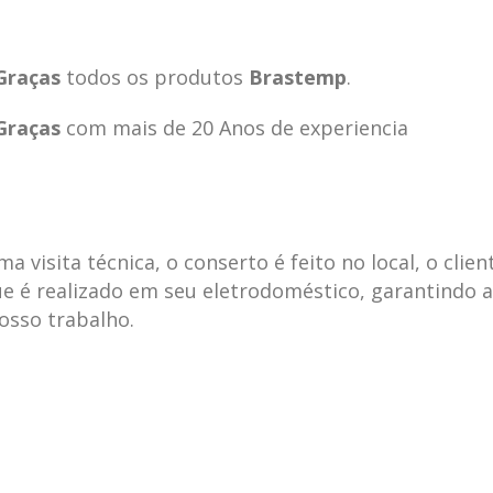
Graças
todos os produtos
Brastemp
.
Graças
com mais de 20 Anos de experiencia
visita técnica, o conserto é feito no local, o clien
e é realizado em seu eletrodoméstico, garantindo 
nosso trabalho.
ecnica
ASSISTENCIA
conse
19
10
la
TECNICA
gelad
abr
jan
ELECTROLUX ALTO
elect
DA LAPA
verde
mp bela