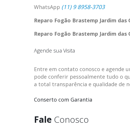
(11) 9 8958-3703
WhatsApp
Reparo Fogão Brastemp Jardim das 
Reparo Fogão Brastemp Jardim das 
Agende sua Visita
Entre em contato conosco e agende uma 
pode conferir pessoalmente tudo o qu
a total transparência e qualidade de 
ASSISTENCIA
assistencia t
Conserto com Garantia
23
23
TECNICA EM
brastemp be
abr
abr
GELADEIRA
vista
Fale
Conosco
CONTINENTAL
assistencia tecnica braste