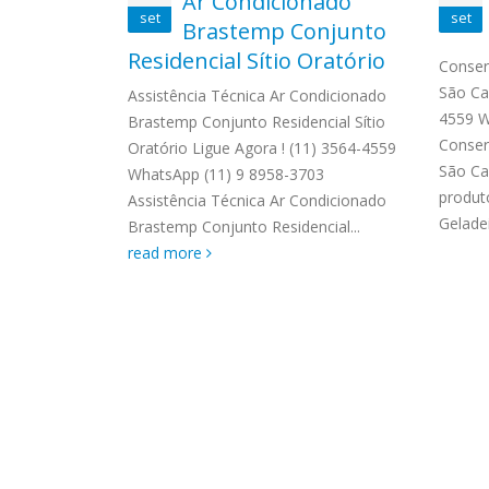
hara
Ar Condicionado
ASSIS
set
set
Brastemp Grande sp todos os
Brastemp Conjunto
MIM E
 Jardim
produtos Brastemp. em toda sp
Residencial Sítio Oratório
GRANDE
11) 3564-4559
Conser
Autorizada...
read more
4559 W
 Autorizada
São Car
Assistência Técnica Ar Condicionado
Autori
todos os
4559 W
Brastemp Conjunto Residencial Sítio
os pro
Solicite uma
Conser
Oratório Ligue Agora ! (11) 3564-4559
read 
São Ca
WhatsApp (11) 9 8958-3703
produt
Assistência Técnica Ar Condicionado
Geladei
Brastemp Conjunto Residencial...
read more