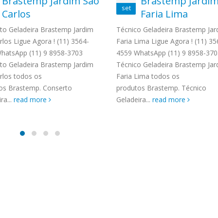
Brastemp Jardim São
Brastemp Jardi
TENCIA BRASTEMP PROXIMO A
set
Carlos
Faria Lima
SPECIALIZADA Brastemp
 SP Ligue Agora ! (11) 3564-
to Geladeira Brastemp Jardim
Técnico Geladeira Brastemp Jar
hatsApp (11) 9 57360036
los Ligue Agora ! (11) 3564-
Faria Lima Ligue Agora ! (11) 35
zada Brastemp Grande sp todos
hatsApp (11) 9 8958-3703
4559 WhatsApp (11) 9 8958-370
dutos Brastemp. em...
to Geladeira Brastemp Jardim
Técnico Geladeira Brastemp Jar
more
rlos todos os
Faria Lima todos os
os Brastemp. Conserto
produtos Brastemp. Técnico
ra...
read more
Geladeira...
read more