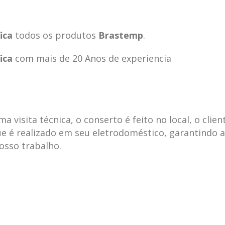
ica
todos os produtos
Brastemp
.
ica
com mais de 20 Anos de experiencia
visita técnica, o conserto é feito no local, o clien
e é realizado em seu eletrodoméstico, garantindo 
nosso trabalho.
ecnica
ASSISTENCIA
conse
19
10
la
TECNICA
gelad
abr
jan
ELECTROLUX ALTO
elect
DA LAPA
verde
mp bela