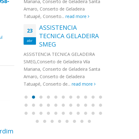
958-
na,
Mariana, Conserto de Geladeira Santa
MA
MOEMA
na região de 
maro,
Amaro, Conserto de Geladeira
serviços de...
TECNICA CONSUL
CONSERTO DE GELADEIRA DAKO
Auto
ore
Tatuapé, Conserto...
read more
ASS
 de Geladeira Vila
MOEMA,Conserto de Geladeira Vila
Ligu
23
ASSISTENCIA
rto de Geladeira
Mariana, Conserto de Geladeira
TEC
Wha
23
EMP
TECNICA GELADEIRA
abr
onserto de
Santa Amaro, Conserto de
Auto
PIN
ul
abr
pé, Conserto de...
SMEG
Geladeira Tatuapé, Conserto...
todo
ASSISTENCI
read more
Soli
EMP
ASSISTENCIA TECNICA GELADEIRA
PINHEIROS é
eira
SMEG,Conserto de Geladeira Vila
atua na regi
eira
Mariana, Conserto de Geladeira Santa
realizando se
deira
Amaro, Conserto de Geladeira
Tatuapé, Conserto de...
read more
ardim
Técnico Lava e Seca
Ass
14
11