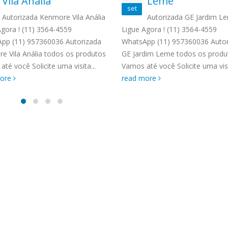
Vila Anália
Leme
TENCIA BRASTEMP PROXIMO A
set
SPECIALIZADA Brastemp
Autorizada Kenmore Vila Anália
Autorizada GE Jardim L
 SP Ligue Agora ! (11) 3564-
Agora ! (11) 3564-4559
Ligue Agora ! (11) 3564-4559
hatsApp (11) 9 57360036
pp (11) 957360036 Autorizada
WhatsApp (11) 957360036 Autor
zada Brastemp Grande sp todos
e Vila Anália todos os produtos
GE Jardim Leme todos os produ
dutos Brastemp. em...
té você Solicite uma visita...
Vamos até você Solicite uma visit
more
more
read more