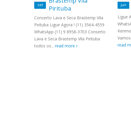
o
Brastemp Vila
ASSIS
set
jun
Brastemp Grande sp todos os
Pirituba
MIM E
ire Jardim
produtos Brastemp. em toda sp
GRANDE
 3564-4559
Ligue 
Conserto Lava e Seca Brastemp Vila
Autorizada...
read more
4559 W
 Autorizada
WhatsA
Pirituba Ligue Agora ! (11) 3564-4559
Autori
odos os
Kenmor
WhatsApp (11) 9 8958-3703 Conserto
os pro
Solicite uma
Vamos a
Lava e Seca Brastemp Vila Pirituba
read 
read 
todos os...
read more