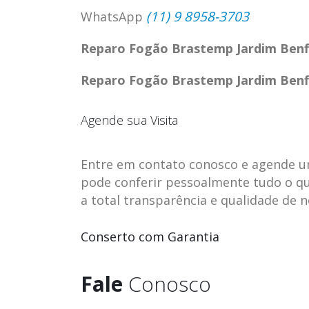
(11) 9 8958-3703
WhatsApp
Reparo Fogão Brastemp Jardim Benf
Reparo Fogão Brastemp Jardim Benf
Agende sua Visita
Entre em contato conosco e agende uma 
pode conferir pessoalmente tudo o qu
a total transparência e qualidade de 
ASSISTENCIA
assistencia t
Conserto com Garantia
23
23
TECNICA EM
brastemp be
abr
abr
GELADEIRA
vista
Fale
Conosco
CONTINENTAL
assistencia tecnica braste