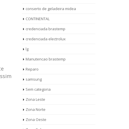
conserto de geladeira midea
CONTINENTAL
credenciada brastemp
credenciada electrolux
lg
Manutencao brastemp
te
Reparo
assim
samsung
Sem categoria
rto de
ASSISTENCIA
Zona Leste
10
27
eira
TECNICA
Zona Norte
jan
ag
rolux casa
BRASTEMP
Zona Oeste
MOOCA
AUT