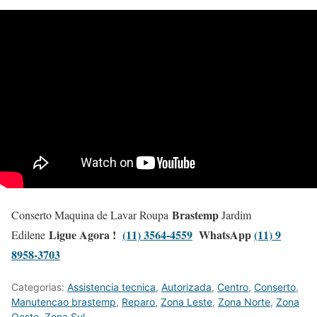
Brastemp
Conserto Maquina de Lavar Roupa
Jardim
Ligue Agora !
(11) 3564-4559
WhatsApp
(11) 9
Edilene
8958-3703
Categorias:
Assistencia tecnica
,
Autorizada
,
Centro
,
Conserto
,
Manutencao brastemp
,
Reparo
,
Zona Leste
,
Zona Norte
,
Zona
Oeste
,
Zona Sul