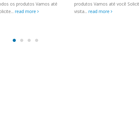
TENCIA BRASTEMP PROXIMO A
todos os produtos Vamos até
produtos Vamos até você Solic
SPECIALIZADA Brastemp
licite...
read more
visita...
read more
 SP Ligue Agora ! (11) 3564-
hatsApp (11) 9 57360036
zada Brastemp Grande sp todos
dutos Brastemp. em...
more