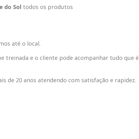
e do Sol
todos os produtos
mos até o local.
pe treinada e o cliente pode acompanhar tudo que é
s de 20 anos atendendo com satisfação e rapidez.
ecnica
ASSISTENCIA
conse
19
10
la
TECNICA
gelad
abr
jan
ELECTROLUX ALTO
elect
DA LAPA
verde
mp bela