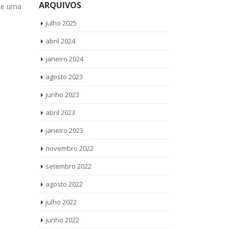
ARQUIVOS
ite uma
Vamos até voc
Condicionado Brastemp Vila Sulina
read more
todos os produtos Brastemp. Técnico
julho 2025
Ar...
read more
abril 2024
janeiro 2024
agosto 2023
junho 2023
abril 2023
janeiro 2023
novembro 2022
setembro 2022
agosto 2022
julho 2022
junho 2022