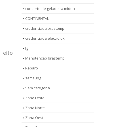
conserto de geladeira midea
CONTINENTAL
credenciada brastemp
credenciada electrolux
lg
 feito
Manutencao brastemp
Reparo
samsung
Sem categoria
rto de
ASSISTENCIA
Zona Leste
10
27
eira
TECNICA
Zona Norte
jan
ag
rolux casa
BRASTEMP
Zona Oeste
MOOCA
AUT