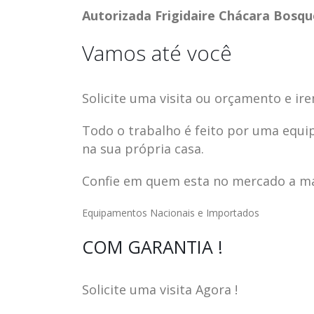
Autorizada Frigidaire Chácara Bosqu
Vamos até você
Solicite uma visita ou orçamento e ire
Todo o trabalho é feito por uma equi
na sua própria casa.
Confie em quem esta no mercado a mai
Equipamentos Nacionais e Importados
ASSISTENCIA
assistencia t
COM GARANTIA !
23
23
TECNICA EM
brastemp be
abr
abr
GELADEIRA
vista
Solicite uma visita Agora !
CONTINENTAL
assistencia tecnica braste