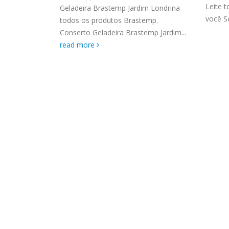
ASSIS
 até você
Leite 
Geladeira Brastemp Jardim Londrina
Brastemp Grande sp todos os
MIM E
você So
todos os produtos Brastemp.
produtos Brastemp. em toda sp
GRANDE
Conserto Geladeira Brastemp Jardim...
Autorizada...
read more
4559 W
read more
Autori
os pro
read 