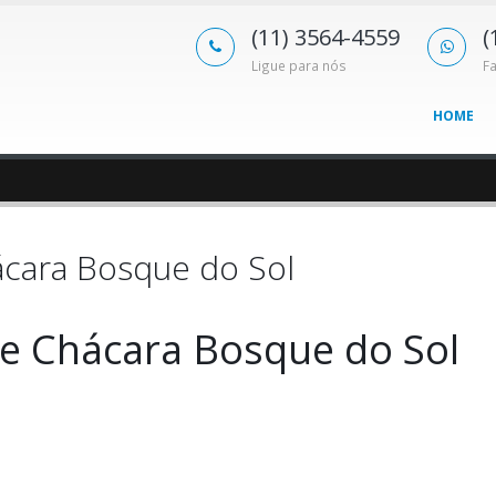
(11) 3564-4559
(
Ligue para nós
F
HOME
hácara Bosque do Sol
re Chácara Bosque do Sol